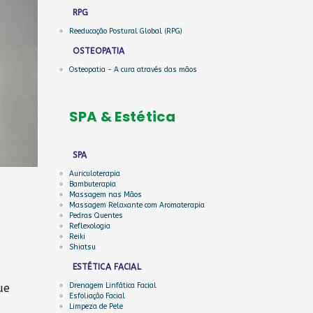
RPG
Reeducação Postural Global (RPG)
OSTEOPATIA
Osteopatia - A cura através das mãos
SPA & Estética
SPA
Auriculoterapia
Bambuterapia
Massagem nas Mãos
Massagem Relaxante com Aromaterapia
Pedras Quentes
Reflexologia
Reiki
Shiatsu
ESTÉTICA FACIAL
Drenagem Linfática Facial
ue
Esfoliação Facial
Limpeza de Pele