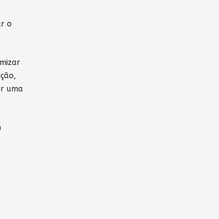
ar o
imizar
ação,
er uma
m