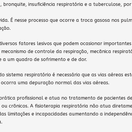
 bronquite, insuficiência respiratória e a tuberculose, por
ida. É nesse processo que ocorre a troca gasosa nos pul
ação.
 diversos fatores lesivos que podem ocasionar importantes
 mecanismo de controle da respiração, mecânica respirató
e a um quadro de sofrimento e de dor.
o sistema respiratório é necessário que as vias aéreas es
ue ocorra uma depuração normal das vias aéreas.
prática profissional e atua no tratamento de pacientes d
ou crônicos. A fisioterapia respiratória não atua diretam
 das limitações e incapacidades aumentando a independênc
.