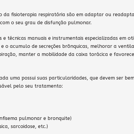
o da fisioterapia respiratória são em adaptar ou readapt
l com o seu grau de disfunção pulmonar.
 e técnicas manuais e instrumentais especializadas em ot
o e o acumulo de secreções brônquicas, melhorar a ventil
spiração, manter a mobilidade da caixa torácica e favorec
 cada uma possui suas particularidades, que devem ser be
sável pelo seu tratamento:
nfisema pulmonar e bronquite)
sica, sarcoidose, etc.)