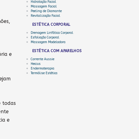
Hidratação Facial
Massagem Facial
Peeling de Diamante
Revitalização Facial
mões,
ESTÉTICA CORPORAL
Drenagem Linfática Corporal
Esfoliação Corporal
Massagem Modeladora
ESTÉTICA COM APARELHOS
ria e
Corrente Aussie
Heccus
Endermoterapia
Termólise Estética
tejam
e todas
ente
ia e