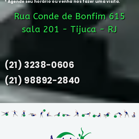
* Agende seu horário ou venha nos fazer uma visita.
Rua Conde de Bonfim 615
sala 201 - Tijuca - RJ
(21) 3238-0606
(21) 98892-2840