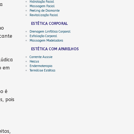
Hidratação Facial
ra
Massagem Facial
Peeling de Diamante
Revitalização Facial
ESTÉTICA CORPORAL
no
Drenagem Linfática Corporal
icante
Esfoliação Corporal
Massagem Modeladora
ESTÉTICA COM APARELHOS
Corrente Aussie
lúdica
Heccus
Endermoterapia
o em
Termólise Estética
ho é
s, pois
itos,