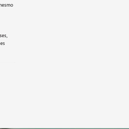
 mesmo
ses,
ses