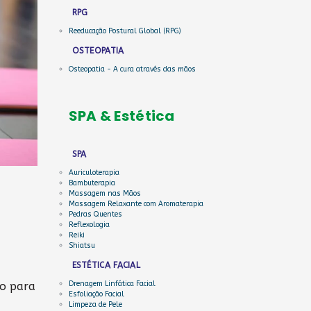
RPG
Reeducação Postural Global (RPG)
OSTEOPATIA
Osteopatia - A cura através das mãos
SPA & Estética
SPA
Auriculoterapia
Bambuterapia
Massagem nas Mãos
Massagem Relaxante com Aromaterapia
Pedras Quentes
Reflexologia
Reiki
Shiatsu
ESTÉTICA FACIAL
Drenagem Linfática Facial
po para
Esfoliação Facial
Limpeza de Pele